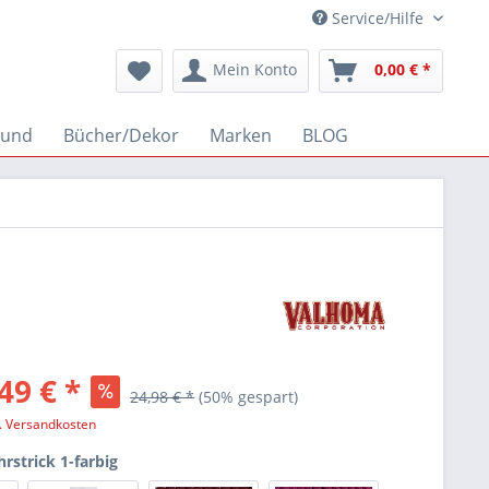
Service/Hilfe
Mein Konto
0,00 € *
und
Bücher/Dekor
Marken
BLOG
49 € *
24,98 € *
(50% gespart)
l. Versandkosten
rstrick 1-farbig