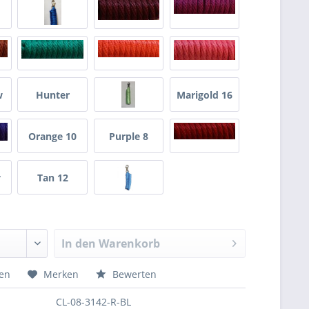
w
Hunter
Marigold 16
Green 7
Orange 10
Purple 8
y
Tan 12
In den
Warenkorb
hen
Merken
Bewerten
CL-08-3142-R-BL