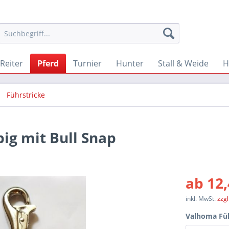
Reiter
Pferd
Turnier
Hunter
Stall & Weide
H
Führstricke
ig mit Bull Snap
ab 12,
inkl. MwSt.
zzg
Valhoma Füh