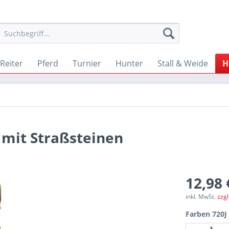
Reiter
Pferd
Turnier
Hunter
Stall & Weide
H
mit Straßsteinen
12,98 
inkl. MwSt.
zzg
Farben 720J