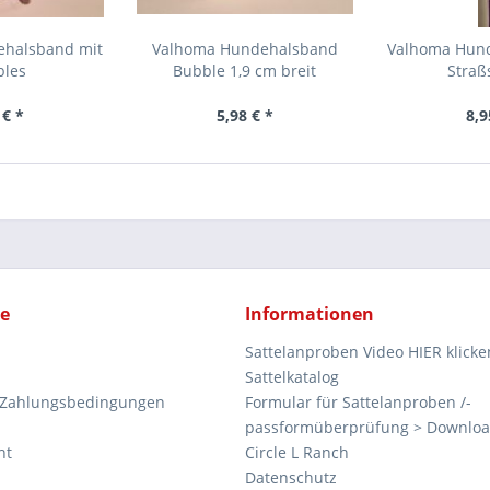
ehalsband mit
Valhoma Hundehalsband
Valhoma Hund
bles
Bubble 1,9 cm breit
Straß
 € *
5,98 € *
8,9
ce
Informationen
Sattelanproben Video HIER klicke
Sattelkatalog
 Zahlungsbedingungen
Formular für Sattelanproben /-
passformüberprüfung > Downlo
ht
Circle L Ranch
Datenschutz