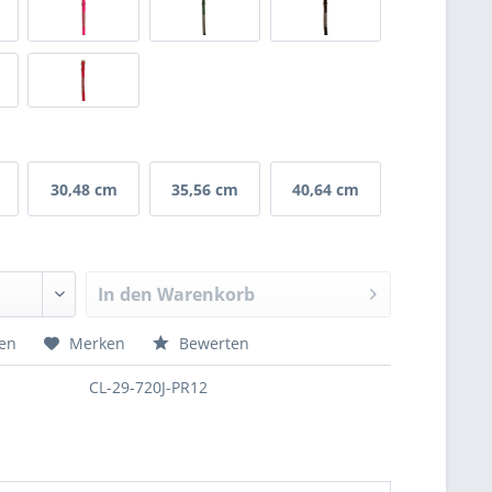
30,48 cm
35,56 cm
40,64 cm
(12")
(14")
(16")
In den
Warenkorb
hen
Merken
Bewerten
CL-29-720J-PR12