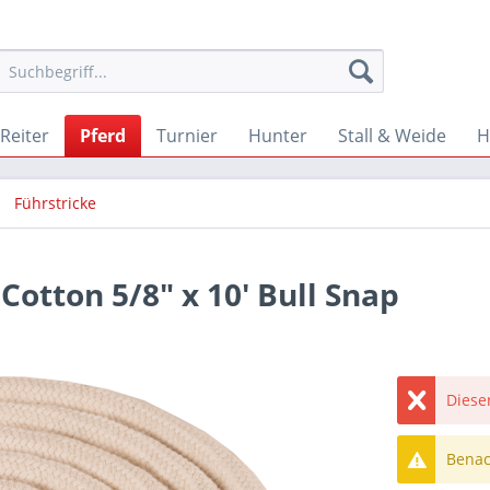
Reiter
Pferd
Turnier
Hunter
Stall & Weide
H
Führstricke
otton 5/8″ x 10′ Bull Snap
Dieser
Benach