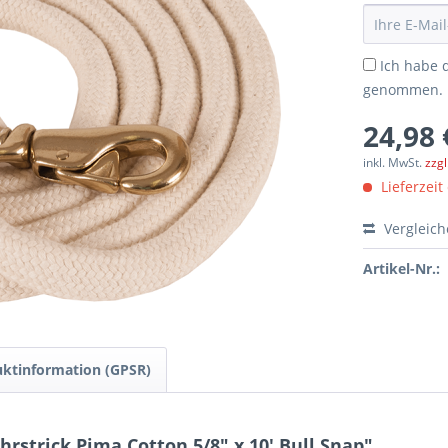
Ich habe 
genommen.
24,98 
inkl. MwSt.
zzg
Lieferzeit
Vergleic
Artikel-Nr.:
ktinformation (GPSR)
strick Pima Cotton 5/8″ x 10′ Bull Snap"