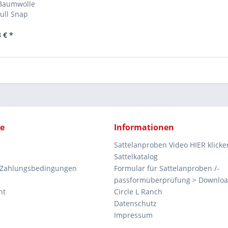
 Baumwolle
ull Snap
 € *
ce
Informationen
Sattelanproben Video HIER klicke
Sattelkatalog
 Zahlungsbedingungen
Formular für Sattelanproben /-
passformüberprüfung > Downlo
ht
Circle L Ranch
Datenschutz
Impressum