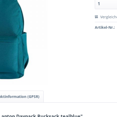
Vergleic
Artikel-Nr.:
ktinformation (GPSR)
 Laptop Daypack Rucksack tealblue"