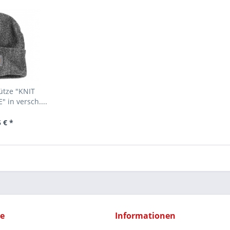
ütze "KNIT
 in versch....
 € *
ce
Informationen