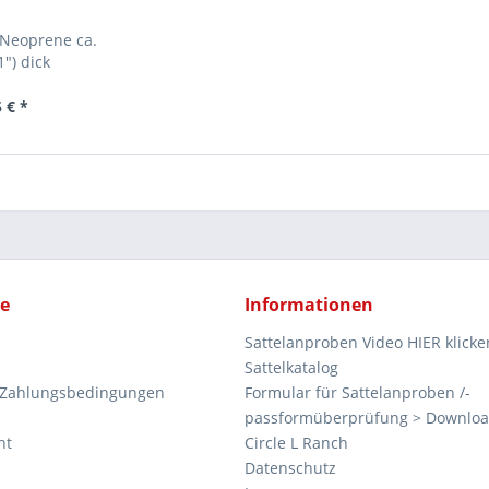
/Neoprene ca.
1") dick
 € *
ce
Informationen
Sattelanproben Video HIER klicke
Sattelkatalog
 Zahlungsbedingungen
Formular für Sattelanproben /-
passformüberprüfung > Downlo
ht
Circle L Ranch
Datenschutz