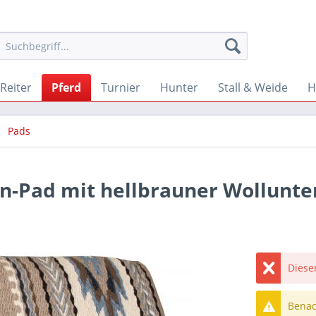
Reiter
Pferd
Turnier
Hunter
Stall & Weide
H
Pads
n-Pad mit hellbrauner Wollunter
Dieser
Benach