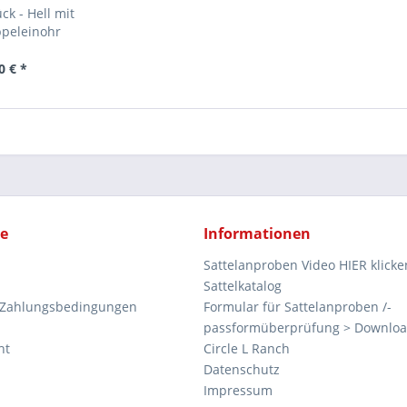
k - Hell mit
ppeleinohr
0 € *
ce
Informationen
Sattelanproben Video HIER klicke
Sattelkatalog
 Zahlungsbedingungen
Formular für Sattelanproben /-
passformüberprüfung > Downlo
ht
Circle L Ranch
Datenschutz
Impressum