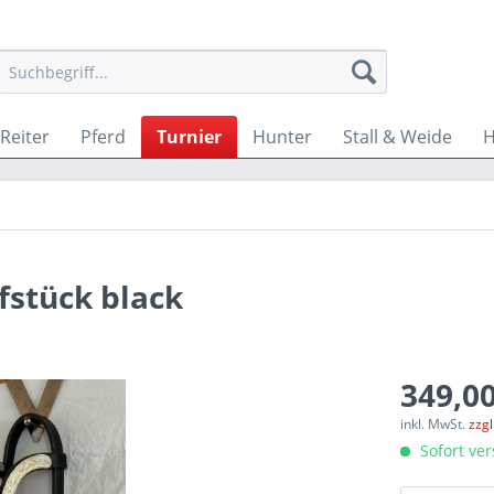
Reiter
Pferd
Turnier
Hunter
Stall & Weide
fstück black
349,00
inkl. MwSt.
zzg
Sofort ver