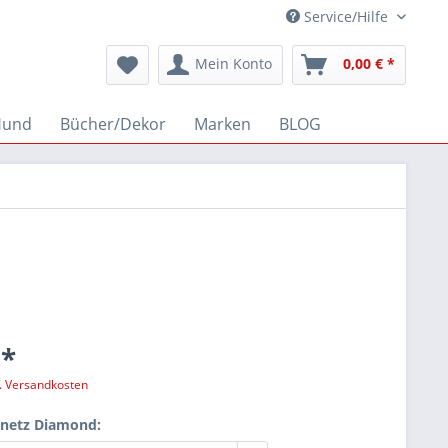
Service/Hilfe
Mein Konto
0,00 € *
Hund
Bücher/Dekor
Marken
BLOG
 *
l. Versandkosten
rnetz Diamond: