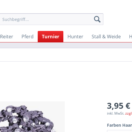
Reiter
Pferd
Turnier
Hunter
Stall & Weide
3,95 €
inkl. MwSt.
zzg
Farben Haa