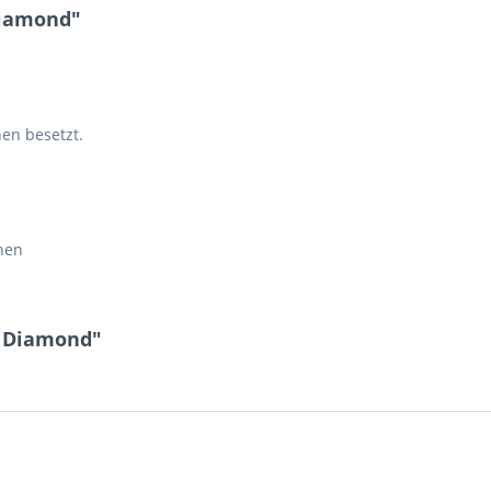
Diamond"
en besetzt.
inen
z Diamond"