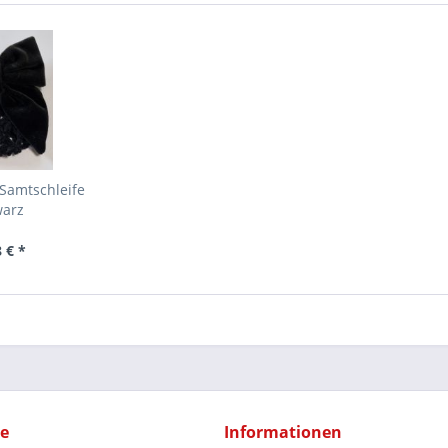
Samtschleife
warz
 € *
ce
Informationen