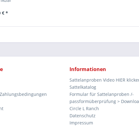
nkbar
 € *
ce
Informationen
Sattelanproben Video HIER klicke
Sattelkatalog
 Zahlungsbedingungen
Formular für Sattelanproben /-
passformüberprüfung > Downlo
ht
Circle L Ranch
Datenschutz
Impressum