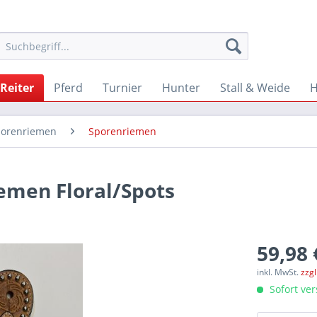
Reiter
Pferd
Turnier
Hunter
Stall & Weide
porenriemen
Sporenriemen
emen Floral/Spots
59,98 
inkl. MwSt.
zzg
Sofort ver