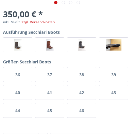
350,00 € *
inkl. MwSt.
zzgl. Versandkosten
Ausführung Secchiari Boots
Größen Secchiari Boots
36
37
38
39
40
41
42
43
44
45
46