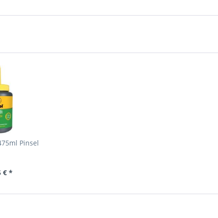
475ml Pinsel
 € *