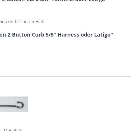
men und sicheren Halt.
n 2 Button Curb 5/8" Harness oder Latigo"
e Metall für