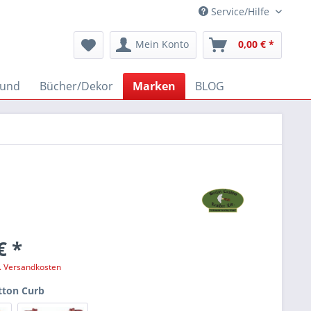
Service/Hilfe
Mein Konto
0,00 € *
und
Bücher/Dekor
Marken
BLOG
€ *
l. Versandkosten
tton Curb