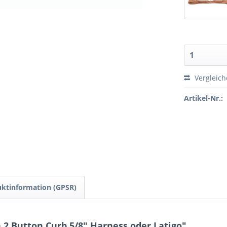
Vergleic
Artikel-Nr.:
ktinformation (GPSR)
2 Button Curb 5/8" Harness oder Latigo"