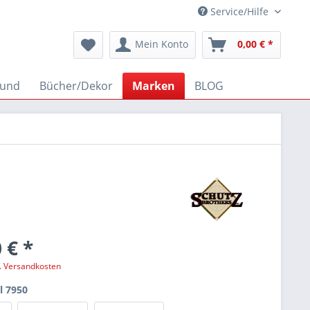
Service/Hilfe
Mein Konto
0,00 € *
und
Bücher/Dekor
Marken
BLOG
 € *
l. Versandkosten
l 7950