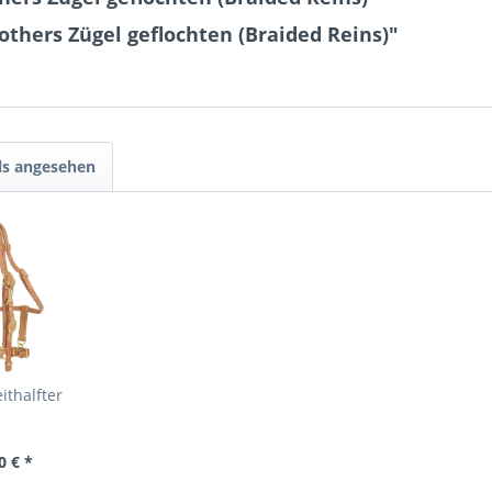
others Zügel geflochten (Braided Reins)"
ls angesehen
thalfter
0 € *