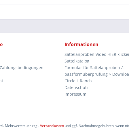
ce
Informationen
Sattelanproben Video HIER klicke
Sattelkatalog
 Zahlungsbedingungen
Formular für Sattelanproben /-
passformüberprüfung > Downlo
ht
Circle L Ranch
Datenschutz
Impressum
etzl. Mehrwertsteuer zzgl.
Versandkosten
und ggf. Nachnahmegebühren, wenn nic