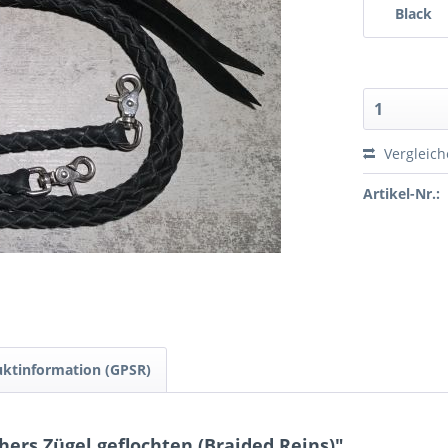
Black
Vergleic
Artikel-Nr.:
ktinformation (GPSR)
ers Zügel geflochten (Braided Reins)"