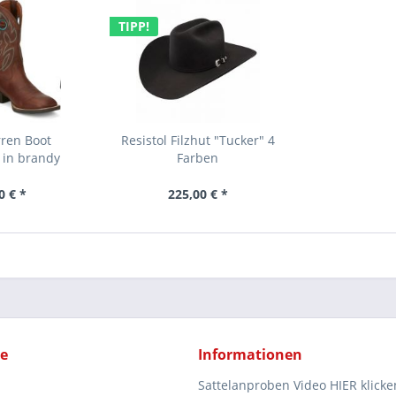
TIPP!
rren Boot
Resistol Filzhut "Tucker" 4
 in brandy
Farben
0 € *
225,00 € *
ce
Informationen
Sattelanproben Video HIER klicke