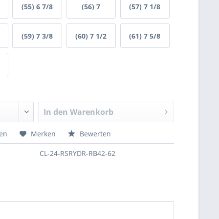
(55) 6 7/8
(56) 7
(57) 7 1/8
(59) 7 3/8
(60) 7 1/2
(61) 7 5/8
In den
Warenkorb
hen
Merken
Bewerten
CL-24-RSRYDR-RB42-62