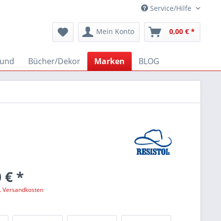
Service/Hilfe
Mein Konto
0,00 € *
und
Bücher/Dekor
Marken
BLOG
 € *
l. Versandkosten