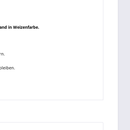
band in Weizenfarbe.
rn.
bleiben.