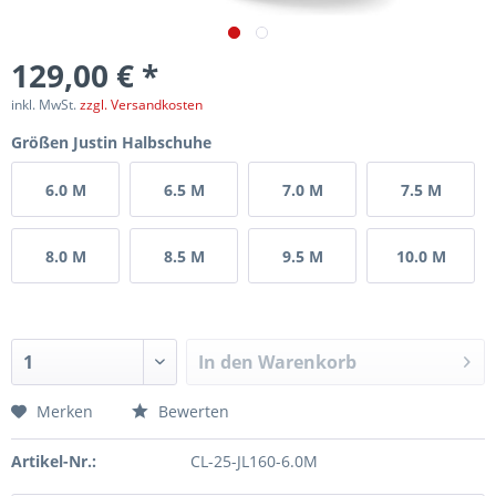
129,00 € *
inkl. MwSt.
zzgl. Versandkosten
Größen Justin Halbschuhe
6.0 M
6.5 M
7.0 M
7.5 M
8.0 M
8.5 M
9.5 M
10.0 M
In den
Warenkorb
Merken
Bewerten
Artikel-Nr.:
CL-25-JL160-6.0M